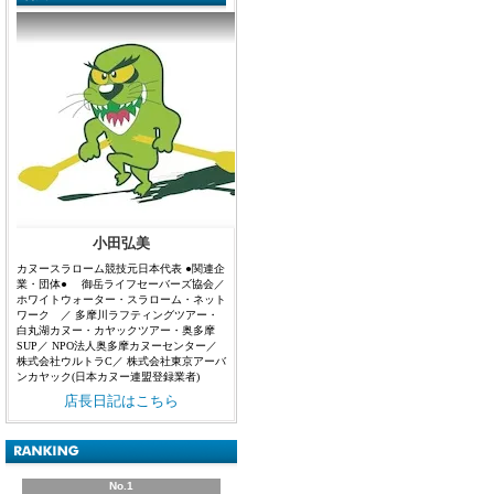
小田弘美
カヌースラローム競技元日本代表 ●関連企
業・団体● 御岳ライフセーバーズ協会／
ホワイトウォーター・スラローム・ネット
ワーク ／ 多摩川ラフティングツアー・
白丸湖カヌー・カヤックツアー・奥多摩
SUP／ NPO法人奥多摩カヌーセンター／
株式会社ウルトラC／ 株式会社東京アーバ
ンカヤック(日本カヌー連盟登録業者)
店長日記はこちら
No.1