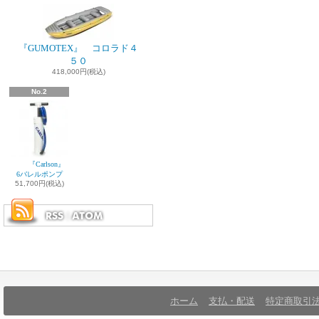
『GUMOTEX』 コロラド４
５０
418,000円(税込)
No.2
『Carlson』
6バレルポンプ
51,700円(税込)
ホーム
支払・配送
特定商取引