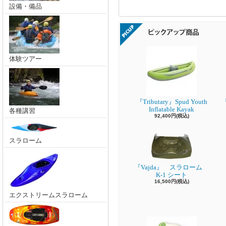
設備・備品
体験ツアー
『Tributary』Spud Youth
『
Inflatable Kayak
各種講習
92,400円(税込)
スラローム
『Vajda』 スラローム
K-1 シート
16,500円(税込)
エクストリームスラローム