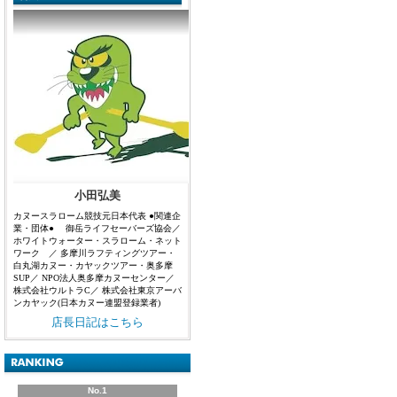
小田弘美
カヌースラローム競技元日本代表 ●関連企
業・団体● 御岳ライフセーバーズ協会／
ホワイトウォーター・スラローム・ネット
ワーク ／ 多摩川ラフティングツアー・
白丸湖カヌー・カヤックツアー・奥多摩
SUP／ NPO法人奥多摩カヌーセンター／
株式会社ウルトラC／ 株式会社東京アーバ
ンカヤック(日本カヌー連盟登録業者)
店長日記はこちら
No.1