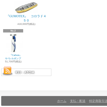
『GUMOTEX』 コロラド４
５０
418,000円(税込)
No.2
『Carlson』
6バレルポンプ
51,700円(税込)
ホーム
支払・配送
特定商取引