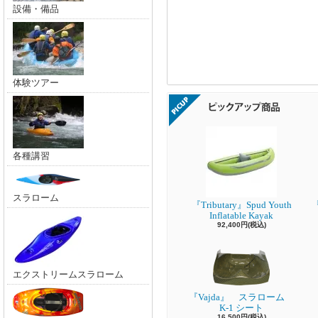
設備・備品
体験ツアー
各種講習
スラローム
『Tributary』Spud Youth
『
Inflatable Kayak
92,400円(税込)
エクストリームスラローム
『Vajda』 スラローム
K-1 シート
16,500円(税込)