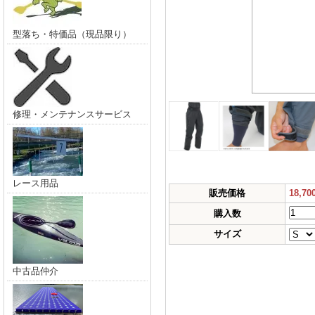
型落ち・特価品（現品限り）
修理・メンテナンスサービス
レース用品
販売価格
18,7
購入数
サイズ
中古品仲介