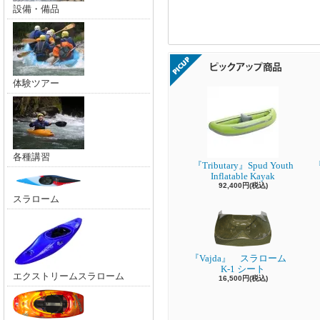
設備・備品
体験ツアー
各種講習
『Tributary』Spud Youth
『
Inflatable Kayak
92,400円(税込)
スラローム
『Vajda』 スラローム
K-1 シート
エクストリームスラローム
16,500円(税込)