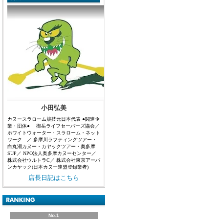
小田弘美
カヌースラローム競技元日本代表 ●関連企
業・団体● 御岳ライフセーバーズ協会／
ホワイトウォーター・スラローム・ネット
ワーク ／ 多摩川ラフティングツアー・
白丸湖カヌー・カヤックツアー・奥多摩
SUP／ NPO法人奥多摩カヌーセンター／
株式会社ウルトラC／ 株式会社東京アーバ
ンカヤック(日本カヌー連盟登録業者)
店長日記はこちら
No.1