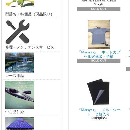
Freestyle Paddle Full Carbon
Straight
SOLD OUT
型落ち・特価品（現品限り）
修理・メンテナンスサービス
『Marsyas』 ホットカプ
『
セルW-AIR・半袖
SOLD OUT
レース用品
『Marsyas』 メルコシー
『
中古品仲介
ト ２枚入り
880円(税込)