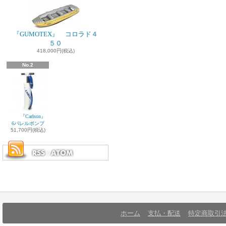
『GUMOTEX』 コロラド４
５０
418,000円(税込)
No.2
『Carlson』
6バレルポンプ
51,700円(税込)
ホーム
支払・配送
特定商取引