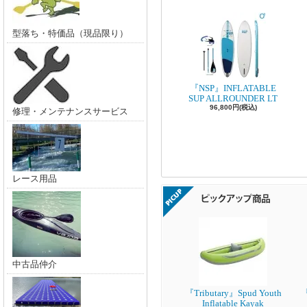
型落ち・特価品（現品限り）
『NSP』INFLATABLE
SUP ALLROUNDER LT
96,800円(税込)
修理・メンテナンスサービス
レース用品
中古品仲介
『Tributary』Spud Youth
『
Inflatable Kayak