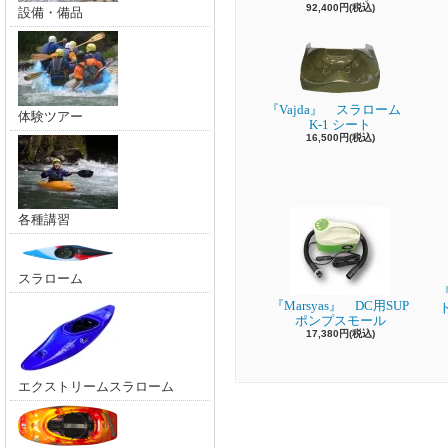
92,400円(税込)
設備・備品
『Vajda』 スラローム
体験ツアー
K-1 シート
16,500円(税込)
各種講習
スラローム
『
『Marsyas』 DC用SUP
ポンプスモール
17,380円(税込)
エクストリームスラローム