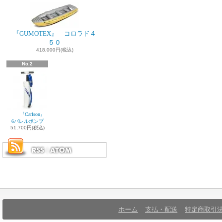
『GUMOTEX』 コロラド４
５０
418,000円(税込)
No.2
『Carlson』
6バレルポンプ
51,700円(税込)
ホーム
支払・配送
特定商取引