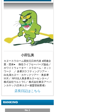
小田弘美
カヌースラローム競技元日本代表 ●関連企
業・団体● 御岳ライフセーバーズ協会／
ホワイトウォーター・スラローム・ネット
ワーク ／ 多摩川ラフティングツアー・
白丸湖カヌー・カヤックツアー・奥多摩
SUP／ NPO法人奥多摩カヌーセンター／
株式会社ウルトラC／ 株式会社東京アーバ
ンカヤック(日本カヌー連盟登録業者)
店長日記はこちら
No.1