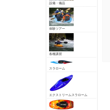
設備・備品
体験ツアー
各種講習
スラローム
エクストリームスラローム