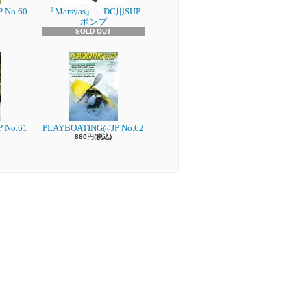
 No.60
『Marsyas』 DC用SUP
ポンプ
SOLD OUT
 No.61
PLAYBOATING@JP No.62
880円(税込)