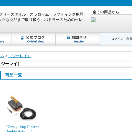
ログイン
会員
ーム
>
（ジーレイ）
（ジーレイ）
商品一覧
『Zray』 Sup Electric
Double Action Pump