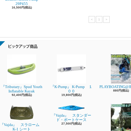
29P455
16,500円(税込)
<
1
>
『Tributary』Spud Youth
『K-Pump』 K-Pump １
PLAYBOATING@JP
Inflatable Kayak
００
880円(税込)
92,400円(税込)
19,800円(税込)
『Vajda』 スタンダー
ド・ボートケース
27,500円(税込)
『Vajda』 スラローム
K-1 シート