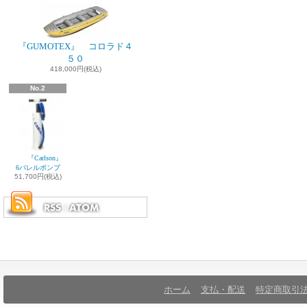
『GUMOTEX』 コロラド４
５０
418,000円(税込)
No.2
『Carlson』
6バレルポンプ
51,700円(税込)
ホーム
支払・配送
特定商取引