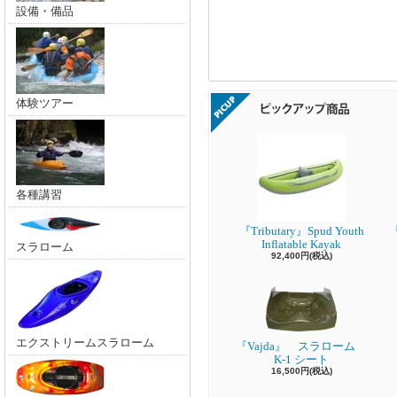
設備・備品
体験ツアー
各種講習
『Tributary』Spud Youth
『
Inflatable Kayak
スラローム
92,400円(税込)
エクストリームスラローム
『Vajda』 スラローム
K-1 シート
16,500円(税込)