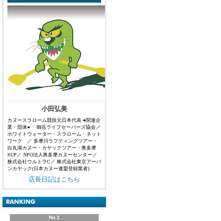
小田弘美
カヌースラローム競技元日本代表 ●関連企
業・団体● 御岳ライフセーバーズ協会／
ホワイトウォーター・スラローム・ネット
ワーク ／ 多摩川ラフティングツアー・
白丸湖カヌー・カヤックツアー・奥多摩
SUP／ NPO法人奥多摩カヌーセンター／
株式会社ウルトラC／ 株式会社東京アーバ
ンカヤック(日本カヌー連盟登録業者)
店長日記はこちら
No.1