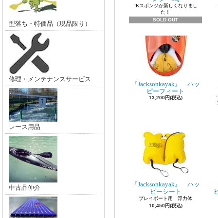
JKスポンジが新しくなりまし
た！
SOLD OUT
型落ち・特価品（現品限り）
修理・メンテナンスサービス
『Jacksonkayak』 ハッ
『
ピーフィート
13,200円(税込)
レース用品
『Jacksonkayak』 ハッ
『
中古品仲介
ピーシート
プレイボート用 浮力体
10,450円(税込)