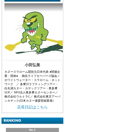
小田弘美
カヌースラローム競技元日本代表 ●関連企
業・団体● 御岳ライフセーバーズ協会／
ホワイトウォーター・スラローム・ネット
ワーク ／ 多摩川ラフティングツアー・
白丸湖カヌー・カヤックツアー・奥多摩
SUP／ NPO法人奥多摩カヌーセンター／
株式会社ウルトラC／ 株式会社東京アーバ
ンカヤック(日本カヌー連盟登録業者)
店長日記はこちら
No.1