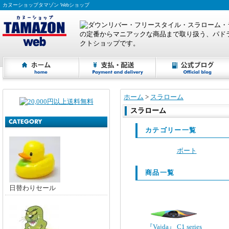
カヌーショップタマゾン Webショップ
ホーム
>
スラローム
スラローム
カテゴリー一覧
ボート
商品一覧
日替わりセール
『Vajda』 C1 series