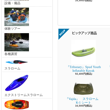
16,500円(税込)
設備・備品
体験ツアー
各種講習
『Tributary』Spud Youth
『
スラローム
Inflatable Kayak
92,400円(税込)
エクストリームスラローム
『Vajda』 スラローム
K-1 シート
16,500円(税込)