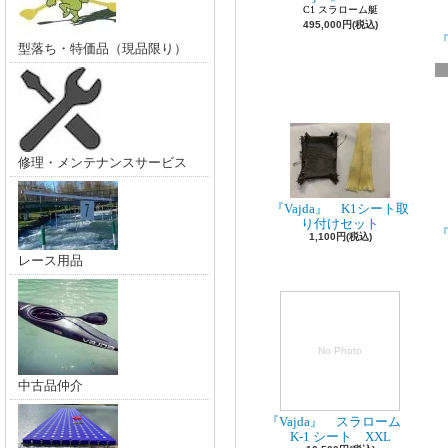
C1 スラローム艇
495,000円(税込)
『
型落ち・特価品（現品限り）
修理・メンテナンスサービス
『Vajda』 K1シート取
り付けセット
『
1,100円(税込)
レース用品
No Photo
中古品仲介
『Vajda』 スラローム
K-1 シート XXL