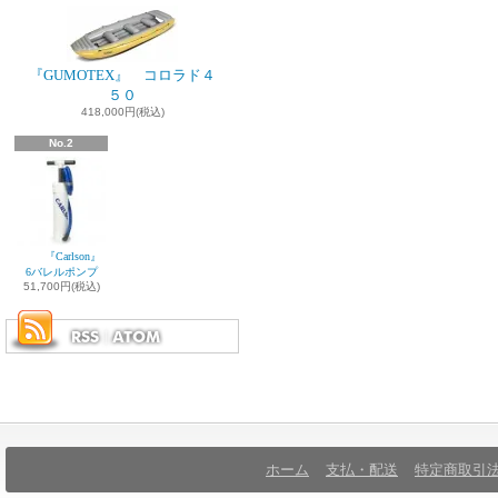
『GUMOTEX』 コロラド４
５０
418,000円(税込)
No.2
『Carlson』
6バレルポンプ
51,700円(税込)
ホーム
支払・配送
特定商取引