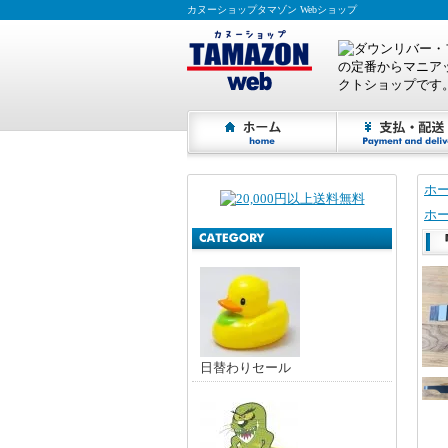
カヌーショップタマゾン Webショップ
ホ
ホ
『
日替わりセール