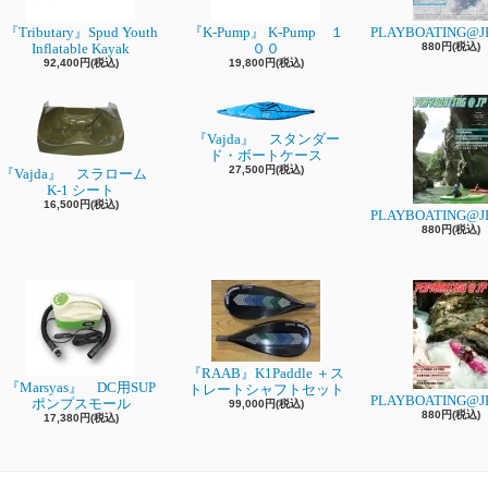
『Tributary』Spud Youth
『K-Pump』 K-Pump １
PLAYBOATING@JP
Inflatable Kayak
００
880円(税込)
92,400円(税込)
19,800円(税込)
『Vajda』 スタンダー
ド・ボートケース
27,500円(税込)
『Vajda』 スラローム
K-1 シート
16,500円(税込)
PLAYBOATING@JP
880円(税込)
『RAAB』K1Paddle ＋ス
『Marsyas』 DC用SUP
トレートシャフトセット
PLAYBOATING@JP
ポンプスモール
99,000円(税込)
880円(税込)
17,380円(税込)