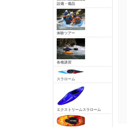
設備・備品
体験ツアー
各種講習
スラローム
エクストリームスラローム