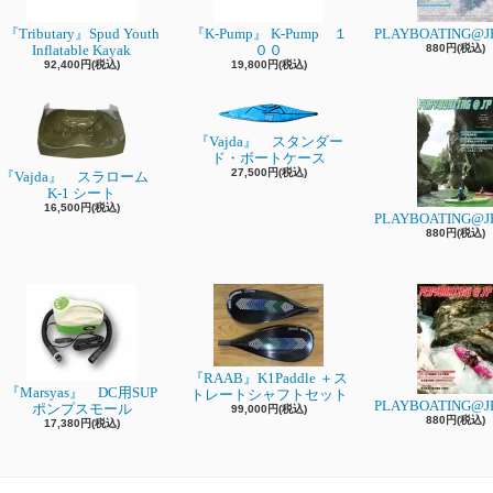
『Tributary』Spud Youth
『K-Pump』 K-Pump １
PLAYBOATING@JP
Inflatable Kayak
００
880円(税込)
92,400円(税込)
19,800円(税込)
『Vajda』 スタンダー
ド・ボートケース
27,500円(税込)
『Vajda』 スラローム
K-1 シート
16,500円(税込)
PLAYBOATING@JP
880円(税込)
『RAAB』K1Paddle ＋ス
『Marsyas』 DC用SUP
トレートシャフトセット
PLAYBOATING@JP
ポンプスモール
99,000円(税込)
880円(税込)
17,380円(税込)