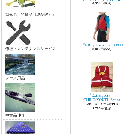
4,950円(税込)
型落ち・特価品（現品限り）
『NRS』Crew Child PFD
『
修理・メンテナンスサービス
8,800円(税込)
レース用品
『Extrasport』
CHILD/YOUTH Series
『Gaia』製、キッズ用PFD。
2,750円(税込)
中古品仲介