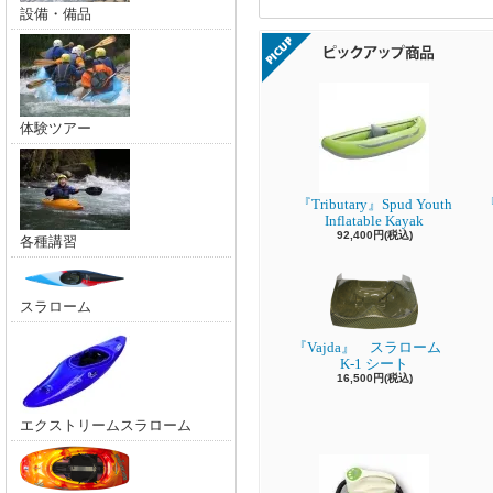
設備・備品
体験ツアー
『Tributary』Spud Youth
『
Inflatable Kayak
92,400円(税込)
各種講習
スラローム
『Vajda』 スラローム
K-1 シート
16,500円(税込)
エクストリームスラローム