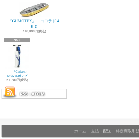
『GUMOTEX』 コロラド４
５０
418,000円(税込)
No.2
『Carlson』
6バレルポンプ
51,700円(税込)
ホーム
支払・配送
特定商取引