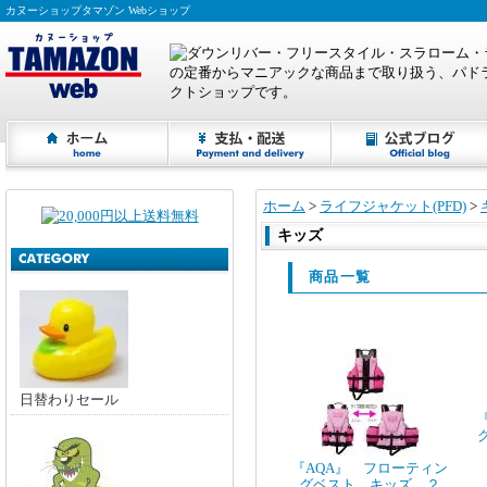
カヌーショップタマゾン Webショップ
ホーム
>
ライフジャケット(PFD)
>
キッズ
商品一覧
日替わりセール
『AQA』 フローティン
グベスト キッズ ２