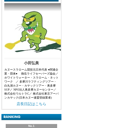
小田弘美
カヌースラローム競技元日本代表 ●関連企
業・団体● 御岳ライフセーバーズ協会／
ホワイトウォーター・スラローム・ネット
ワーク ／ 多摩川ラフティングツアー・
白丸湖カヌー・カヤックツアー・奥多摩
SUP／ NPO法人奥多摩カヌーセンター／
株式会社ウルトラC／ 株式会社東京アーバ
ンカヤック(日本カヌー連盟登録業者)
店長日記はこちら
No.1