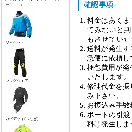
確認事項
ーツ...etc）
料金はあくま
てみないと判
もさせていた
ジャケット
送料が発生す
急便に依頼し
梱包費用が発
いたします。
レッグウェア
修理代金を振
み下さい。
お振込み手数
ボートの引渡
カグデッキ(つなぎ)
料は発生しま