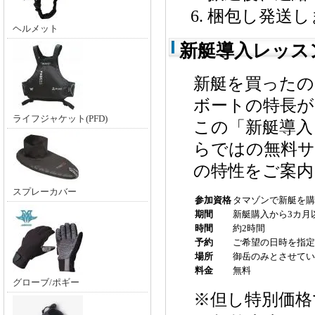
梱包し発送し
ヘルメット
新艇導入レッス
新艇を買った
ボートの特長が
ライフジャケット(PFD)
この「新艇導入
らではの無料サ
の特性をご案内
スプレーカバー
参加資格
タマゾンで新艇を購
期間
新艇購入から3カ月
時間
約2時間
予約
ご希望の日時を指定
場所
御岳のみとさせてい
料金
無料
グローブ/ポギー
※但し特別価格