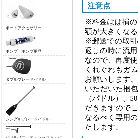
注意点
※料金はは損の
ボートアクセサリー
額が大きくな
※郵送での取引
返しの時に流用
ポンプ ポンプ用品
なので、再度使
くれぐれもガ
お願いします。
ダブルブレードパドル
いただいた梱包
（パドル）、5
だきますのでご
なるべく専用
シングルブレードパドル
たします。
パドル（ケース・シャフト・パ