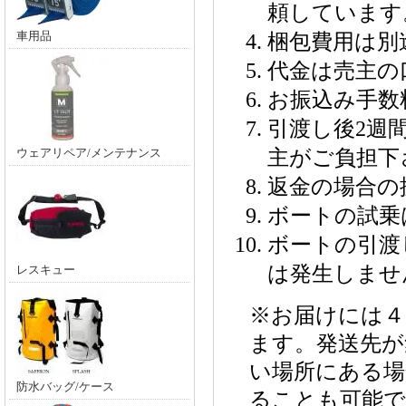
頼しています
車用品
梱包費用は別
代金は売主の
お振込み手数
引渡し後2週
ウェアリペア/メンテナンス
主がご負担下
返金の場合の
ボートの試乗
ボートの引渡
は発生しませ
レスキュー
※お届けには４
ます。発送先が
い場所にある場
防水バッグ/ケース
ることも可能で