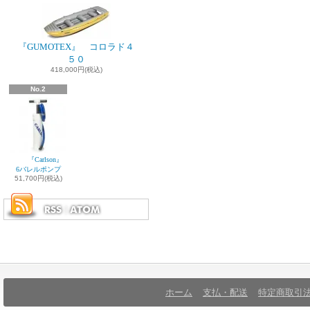
『GUMOTEX』 コロラド４
５０
418,000円(税込)
No.2
『Carlson』
6バレルポンプ
51,700円(税込)
ホーム
支払・配送
特定商取引