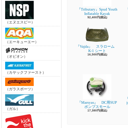
『Tributary』Spud Youth
『
Inflatable Kayak
92,400円(税込)
（エヌエスピー）
（エーキューエー）
『Vajda』 スラローム
K-1 シート
16,500円(税込)
（オピオン）
（カヤックファースト）
（ガラスポーツ）
『
『Marsyas』 DC用SUP
ポンプスモール
（ガル）
17,380円(税込)