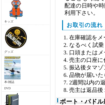
配達の日時や時
利用下さい。
キッズ
お取引の流れ
在庫確認をメ
なるべく試乗
口頭またはメ
グッズ
売主の口座に
振込後タマゾ
品物が届いた
2週間以内の
本/雑誌
DVD
売主は返品後
ボート・パドル