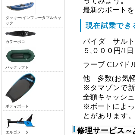
ってみよう。
最新のボートを
ダッキー/インフレータブルカヤ
ック
現在試乗でき
バイダ サルト
カヌーポロ
５,０００円/1日
ラーブ C1パドル
パックラフト
他 多数(お気
※タマゾンで新
全額キャッシ
※ボートによ
ボディボード
とがあります
修理サービス～
エルゴメーター