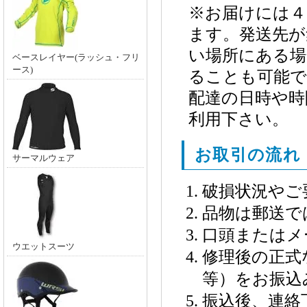
※お届けには４
ます。発送先が
い場所にある場
ベースレイヤー(ラッシュ・フリ
ース)
ることも可能で
配達の日時や時
利用下さい。
お取引の流れ
サーマルウェア
破損状況やご
品物は郵送で
口頭またはメ
ウエットスーツ
修理後の正式
等）をお振込
振込後、連絡