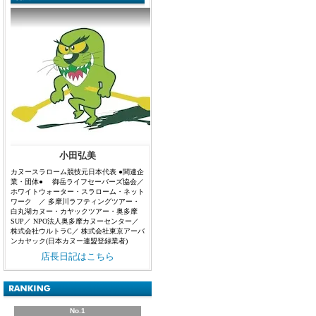
小田弘美
カヌースラローム競技元日本代表 ●関連企
業・団体● 御岳ライフセーバーズ協会／
ホワイトウォーター・スラローム・ネット
ワーク ／ 多摩川ラフティングツアー・
白丸湖カヌー・カヤックツアー・奥多摩
SUP／ NPO法人奥多摩カヌーセンター／
株式会社ウルトラC／ 株式会社東京アーバ
ンカヤック(日本カヌー連盟登録業者)
店長日記はこちら
No.1