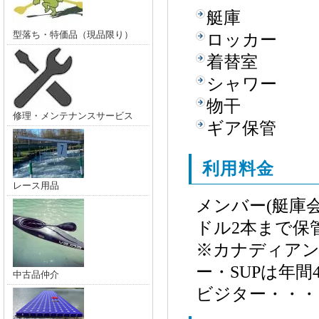
艇庫
型落ち・特価品（現品限り）
ロッカー
着替室
シャワー
物干
修理・メンテナンスサービス
ギア保管
利用料金
レース用品
メンバー(艇庫会
ドル2本まで保
※カナディア
ー・SUPは年間
中古品仲介
ビジター・・・1