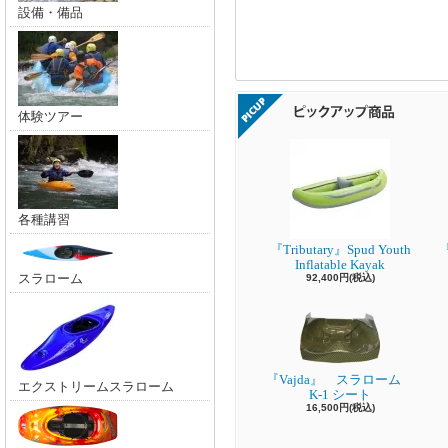
設備・備品
体験ツアー
各種講習
『Tributary』Spud Youth
『
Inflatable Kayak
スラローム
92,400円(税込)
『Vajda』 スラローム
エクストリームスラローム
K-1 シート
16,500円(税込)