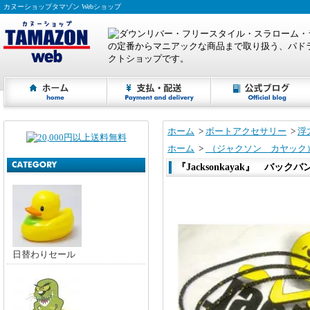
カヌーショップタマゾン Webショップ
ホーム
>
ボートアクセサリー
>
浮
ホーム
>
（ジャクソン カヤック
『Jacksonkayak』 バッ
日替わりセール