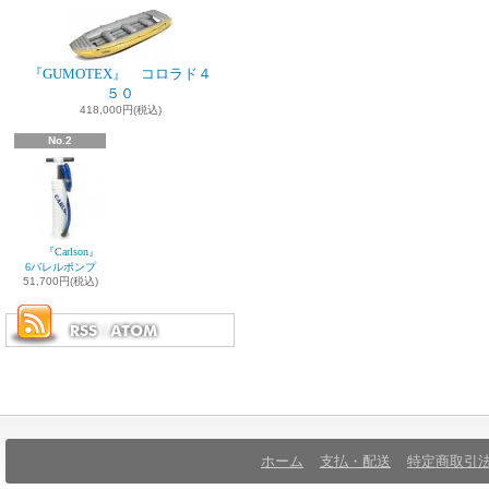
『GUMOTEX』 コロラド４
５０
418,000円(税込)
No.2
『Carlson』
6バレルポンプ
51,700円(税込)
ホーム
支払・配送
特定商取引