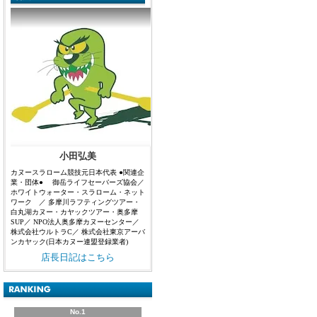
小田弘美
カヌースラローム競技元日本代表 ●関連企
業・団体● 御岳ライフセーバーズ協会／
ホワイトウォーター・スラローム・ネット
ワーク ／ 多摩川ラフティングツアー・
白丸湖カヌー・カヤックツアー・奥多摩
SUP／ NPO法人奥多摩カヌーセンター／
株式会社ウルトラC／ 株式会社東京アーバ
ンカヤック(日本カヌー連盟登録業者)
店長日記はこちら
No.1