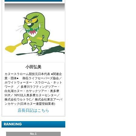
小田弘美
カヌースラローム競技元日本代表 ●関連企
業・団体● 御岳ライフセーバーズ協会／
ホワイトウォーター・スラローム・ネット
ワーク ／ 多摩川ラフティングツアー・
白丸湖カヌー・カヤックツアー・奥多摩
SUP／ NPO法人奥多摩カヌーセンター／
株式会社ウルトラC／ 株式会社東京アーバ
ンカヤック(日本カヌー連盟登録業者)
店長日記はこちら
No.1