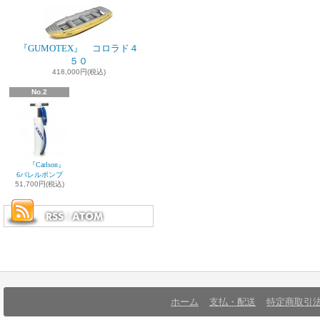
『GUMOTEX』 コロラド４
５０
418,000円(税込)
No.2
『Carlson』
6バレルポンプ
51,700円(税込)
ホーム
支払・配送
特定商取引