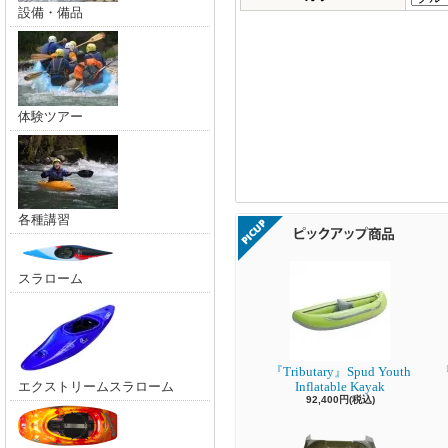
設備・備品
体験ツアー
各種講習
スラローム
『Tributary』Spud Youth
『
エクストリームスラローム
Inflatable Kayak
92,400円(税込)