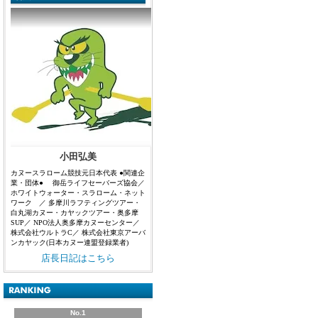
小田弘美
カヌースラローム競技元日本代表 ●関連企
業・団体● 御岳ライフセーバーズ協会／
ホワイトウォーター・スラローム・ネット
ワーク ／ 多摩川ラフティングツアー・
白丸湖カヌー・カヤックツアー・奥多摩
SUP／ NPO法人奥多摩カヌーセンター／
株式会社ウルトラC／ 株式会社東京アーバ
ンカヤック(日本カヌー連盟登録業者)
店長日記はこちら
No.1