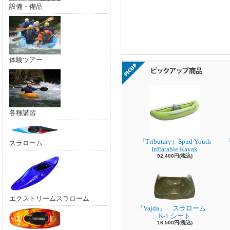
設備・備品
体験ツアー
各種講習
『Tributary』Spud Youth
『
スラローム
Inflatable Kayak
92,400円(税込)
エクストリームスラローム
『Vajda』 スラローム
K-1 シート
16,500円(税込)