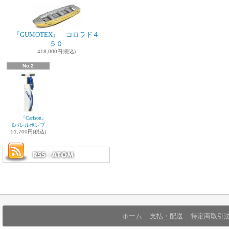
『GUMOTEX』 コロラド４
５０
418,000円(税込)
No.2
『Carlson』
6バレルポンプ
51,700円(税込)
ホーム
支払・配送
特定商取引