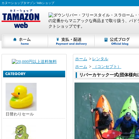
カヌーショップタマゾン Webショップ
ホーム
>
レンタル
ホーム
>
（コンセプト）
リバーカヤック一式(団体様向
日替わりセール