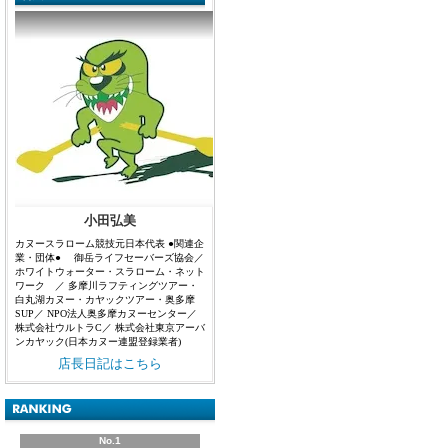
小田弘美
カヌースラローム競技元日本代表 ●関連企
業・団体● 御岳ライフセーバーズ協会／
ホワイトウォーター・スラローム・ネット
ワーク ／ 多摩川ラフティングツアー・
白丸湖カヌー・カヤックツアー・奥多摩
SUP／ NPO法人奥多摩カヌーセンター／
株式会社ウルトラC／ 株式会社東京アーバ
ンカヤック(日本カヌー連盟登録業者)
店長日記はこちら
No.1