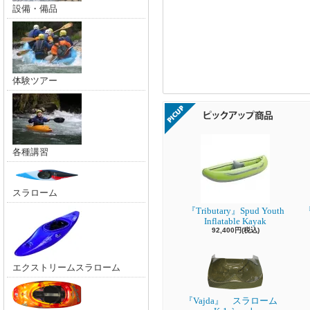
設備・備品
体験ツアー
各種講習
スラローム
『Tributary』Spud Youth
『
Inflatable Kayak
92,400円(税込)
エクストリームスラローム
『Vajda』 スラローム