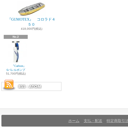
『GUMOTEX』 コロラド４
５０
418,000円(税込)
No.2
『Carlson』
6バレルポンプ
51,700円(税込)
ホーム
支払・配送
特定商取引