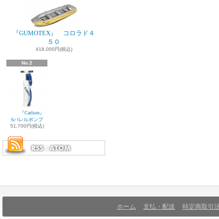
『GUMOTEX』 コロラド４
５０
418,000円(税込)
No.2
『Carlson』
6バレルポンプ
51,700円(税込)
ホーム
支払・配送
特定商取引