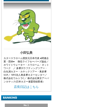
小田弘美
カヌースラローム競技元日本代表 ●関連企
業・団体● 御岳ライフセーバーズ協会／
ホワイトウォーター・スラローム・ネット
ワーク ／ 多摩川ラフティングツアー・
白丸湖カヌー・カヤックツアー・奥多摩
SUP／ NPO法人奥多摩カヌーセンター／
株式会社ウルトラC／ 株式会社東京アーバ
ンカヤック(日本カヌー連盟登録業者)
店長日記はこちら
No.1