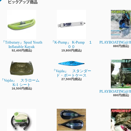
『Tributary』Spud Youth
『K-Pump』 K-Pump １
PLAYBOATING@JP
Inflatable Kayak
００
880円(税込)
92,400円(税込)
19,800円(税込)
『Vajda』 スタンダー
ド・ボートケース
27,500円(税込)
『Vajda』 スラローム
K-1 シート
16,500円(税込)
PLAYBOATING@JP
880円(税込)