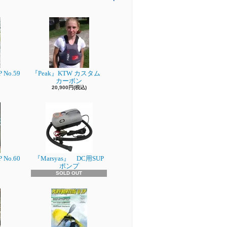
 No.59
『Peak』KTW カスタム
カーボン
20,900円(税込)
 No.60
『Marsyas』 DC用SUP
ポンプ
SOLD OUT