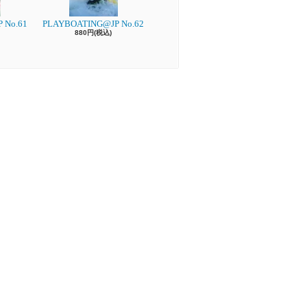
 No.61
PLAYBOATING@JP No.62
880円(税込)