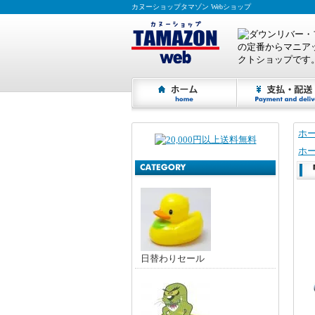
カヌーショップタマゾン Webショップ
ホ
ホ
『
日替わりセール