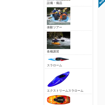
設備・備品
体験ツアー
各種講習
スラローム
エクストリームスラローム