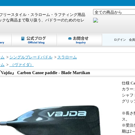
ログイン
会員
ーム
>
シングルブレードパドル
>
スラローム
ーム
>
（ヴァイダ）
Vajda』 Carbon Canoe paddle - Blade Martikan
仕様:Ca
カラー
シャフ
グリッ
※長さ
ス。
※受注
期は2