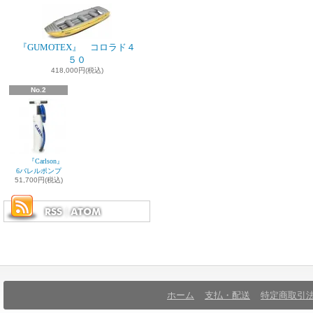
『GUMOTEX』 コロラド４
５０
418,000円(税込)
No.2
『Carlson』
6バレルポンプ
51,700円(税込)
ホーム
支払・配送
特定商取引