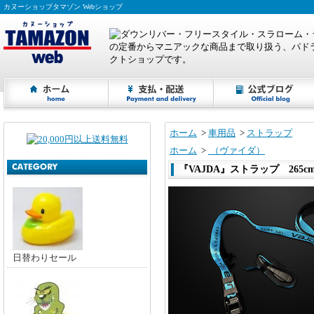
カヌーショップタマゾン Webショップ
ホーム
>
車用品
>
ストラップ
ホーム
>
（ヴァイダ）
『VAJDA』ストラップ 265c
日替わりセール