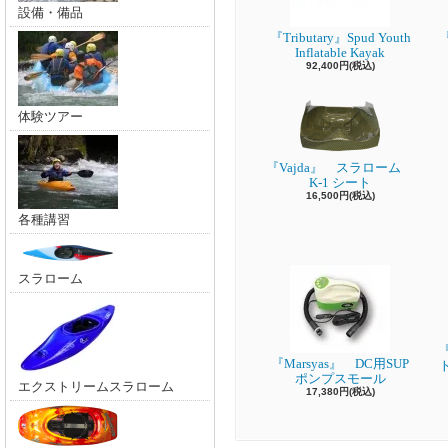
設備・備品
『Tributary』Spud Youth
『
Inflatable Kayak
92,400円(税込)
体験ツアー
『Vajda』 スラローム
K-1 シート
16,500円(税込)
各種講習
スラローム
『
『Marsyas』 DC用SUP
ポンプスモール
エクストリームスラローム
17,380円(税込)