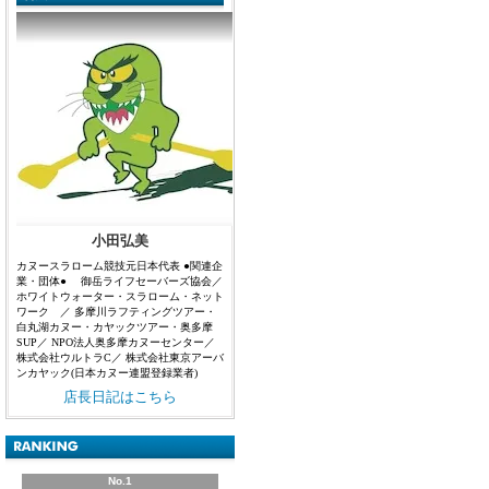
小田弘美
カヌースラローム競技元日本代表 ●関連企
業・団体● 御岳ライフセーバーズ協会／
ホワイトウォーター・スラローム・ネット
ワーク ／ 多摩川ラフティングツアー・
白丸湖カヌー・カヤックツアー・奥多摩
SUP／ NPO法人奥多摩カヌーセンター／
株式会社ウルトラC／ 株式会社東京アーバ
ンカヤック(日本カヌー連盟登録業者)
店長日記はこちら
No.1