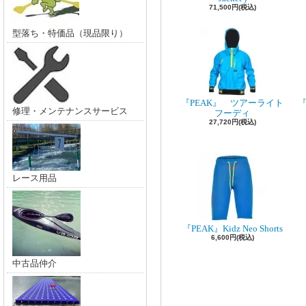
71,500円(税込)
型落ち・特価品（現品限り）
『PEAK』 ツアーライト
『
修理・メンテナンスサービス
フーディ
27,720円(税込)
レース用品
『PEAK』Kidz Neo Shorts
6,600円(税込)
中古品仲介