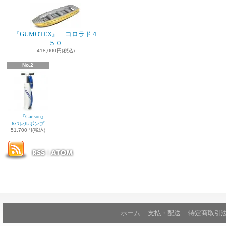
『GUMOTEX』 コロラド４
５０
418,000円(税込)
No.2
『Carlson』
6バレルポンプ
51,700円(税込)
ホーム
支払・配送
特定商取引