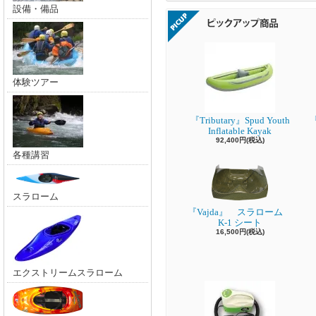
設備・備品
体験ツアー
『Tributary』Spud Youth
『
Inflatable Kayak
92,400円(税込)
各種講習
スラローム
『Vajda』 スラローム
K-1 シート
16,500円(税込)
エクストリームスラローム