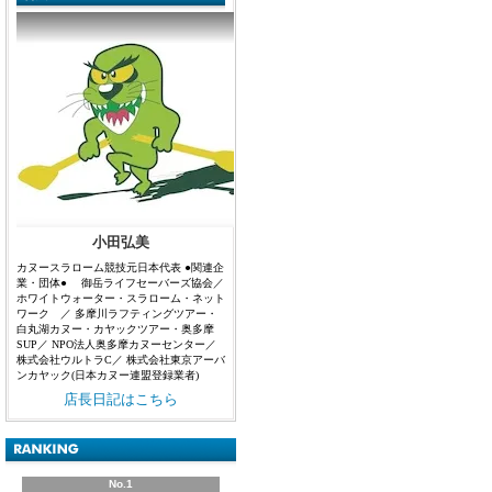
小田弘美
カヌースラローム競技元日本代表 ●関連企
業・団体● 御岳ライフセーバーズ協会／
ホワイトウォーター・スラローム・ネット
ワーク ／ 多摩川ラフティングツアー・
白丸湖カヌー・カヤックツアー・奥多摩
SUP／ NPO法人奥多摩カヌーセンター／
株式会社ウルトラC／ 株式会社東京アーバ
ンカヤック(日本カヌー連盟登録業者)
店長日記はこちら
No.1