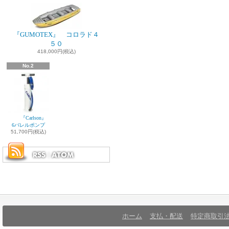
『GUMOTEX』 コロラド４
５０
418,000円(税込)
No.2
『Carlson』
6バレルポンプ
51,700円(税込)
ホーム
支払・配送
特定商取引