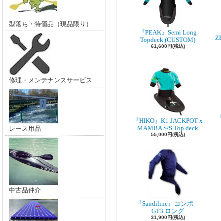
型落ち・特価品（現品限り）
『PEAK』Semi Long
Z
Topdeck (CUSTOM)
61,600円(税込)
修理・メンテナンスサービス
『
『HIKO』K1 JACKPOT x
MAMBA S/S Top deck
レース用品
55,000円(税込)
中古品仲介
『Sandiline』コンボ
GT3 ロング
31,900円(税込)