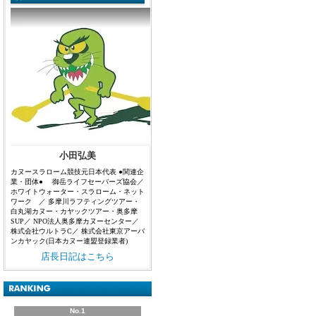
小田弘美
カヌースラローム競技元日本代表 ●関連企
業・団体● 御岳ライフセーバーズ協会／
ホワイトウォーター・スラローム・ネット
ワーク ／ 多摩川ラフティングツアー・
白丸湖カヌー・カヤックツアー・奥多摩
SUP／ NPO法人奥多摩カヌーセンター／
株式会社ウルトラC／ 株式会社東京アーバ
ンカヤック(日本カヌー連盟登録業者)
店長日記はこちら
No.1