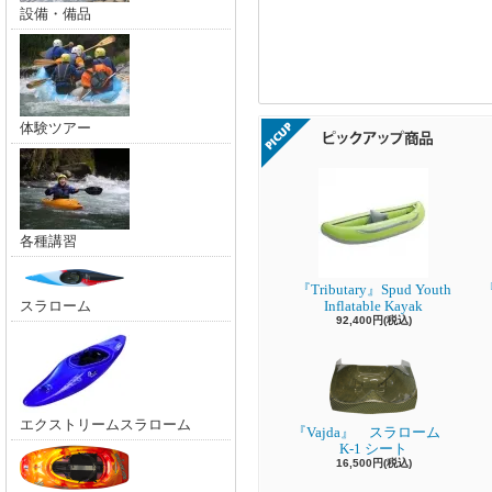
設備・備品
体験ツアー
各種講習
『Tributary』Spud Youth
『
スラローム
Inflatable Kayak
92,400円(税込)
エクストリームスラローム
『Vajda』 スラローム
K-1 シート
16,500円(税込)